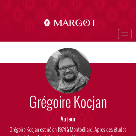
Aller
au
contenu
principal
Togg
navig
Photo
Visuel
Grégoire Kocjan
Rôle
Auteur
Body
Grégoire Kocjan est né en 1974 à Montbéliard. Après des études