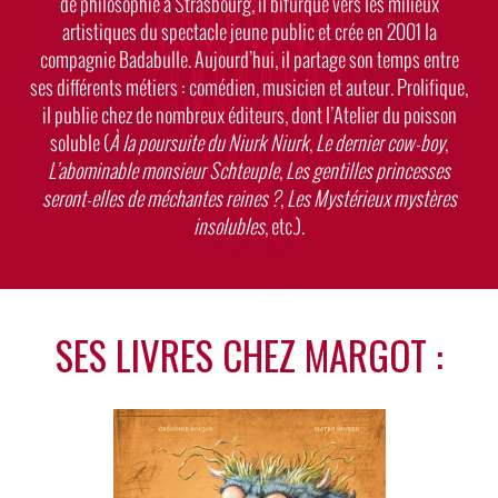
de philosophie à Strasbourg, il bifurque vers les milieux
artistiques du spectacle jeune public et crée en 2001 la
compagnie Badabulle. Aujourd’hui, il partage son temps entre
ses différents métiers : comédien, musicien et auteur. Prolifique,
il publie chez de nombreux éditeurs, dont l’Atelier du poisson
soluble (
À la poursuite du Niurk Niurk
,
Le dernier cow-boy
,
L’abominable monsieur Schteuple
,
Les gentilles princesses
seront-elles de méchantes reines ?
,
Les Mystérieux mystères
insolubles
, etc.).
SES LIVRES CHEZ MARGOT :