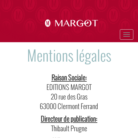
Aller
au
contenu
principal
Togg
navig
Mentions légales
Raison Sociale:
EDITIONS MARGOT
20 rue des Gras
63000 Clermont Ferrand
Directeur de publication:
Thibault Prugne