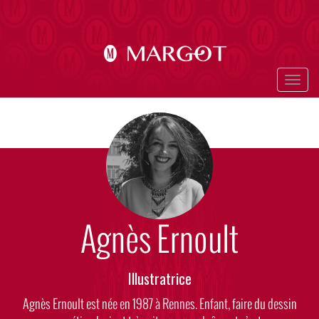
Aller
au
contenu
principal
Togg
navig
Photo
Visuel
Agnès Ernoult
Rôle
Illustratrice
Body
Agnès Ernoult est née en 1987 à Rennes. Enfant, faire du dessin