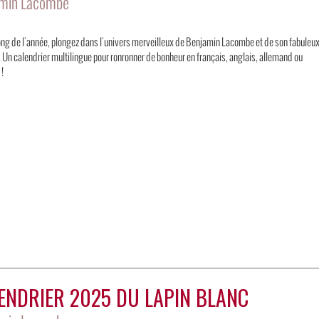
min Lacombe
ong de l'année, plongez dans l'univers merveilleux de Benjamin Lacombe et de son fabuleu
. Un calendrier multilingue pour ronronner de bonheur en français, anglais, allemand ou
!
ENDRIER 2025 DU LAPIN BLANC