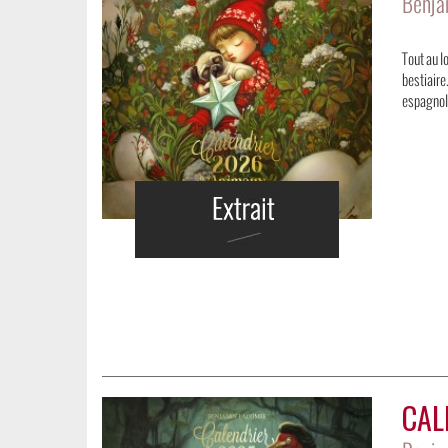
Benja
Tout au l
bestiaire
espagnol 
CAL