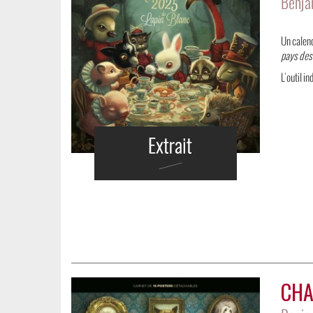
Benja
Un calend
pays des
L'outil i
CHA