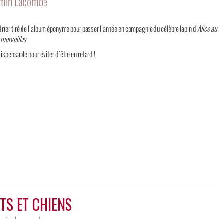
min Lacombe
rier tiré de l'album éponyme pour passer l'année en compagnie du célèbre lapin d'
Alice au
 merveilles
.
ndispensable pour éviter d'être en retard !
TS ET CHIENS