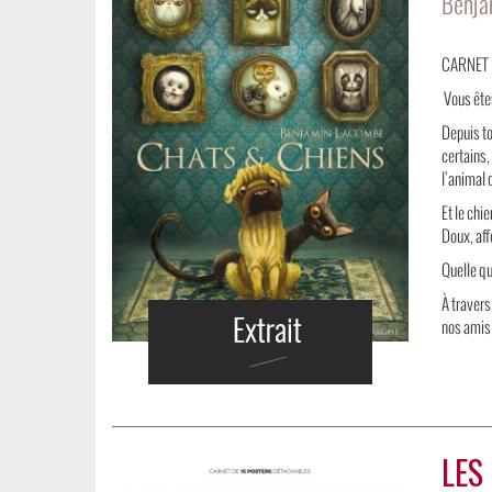
Benja
CARNET 
Vous êtes
Depuis to
certains,
l’animal
Et le chi
Doux, aff
Quelle qu
À traver
nos amis 
LES