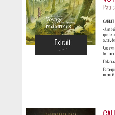
Patri
CARNET 
« Une boî
que de to
aussi, d
Une symph
terminer 
Et dans c
Parce qu’
m’empêch