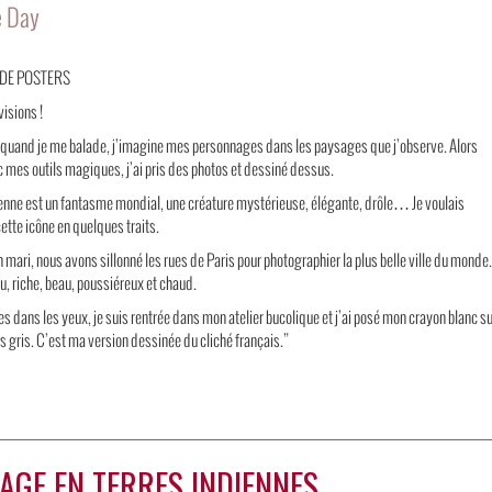
e Day
 DE POSTERS
visions !
 quand je me balade, j’imagine mes personnages dans les paysages que j’observe. Alors
c mes outils magiques, j’ai pris des photos et dessiné dessus.
enne est un fantasme mondial, une créature mystérieuse, élégante, drôle… Je voulais
ette icône en quelques traits.
mari, nous avons sillonné les rues de Paris pour photographier la plus belle ville du monde.
ou, riche, beau, poussiéreux et chaud.
es dans les yeux, je suis rentrée dans mon atelier bucolique et j’ai posé mon crayon blanc s
s gris. C’est ma version dessinée du cliché français.”
AGE EN TERRES INDIENNES