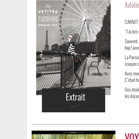
Adoli
CARNET
“J’ai des 
Souvent,
hop ! ave
La Parisi
croquer c
Avec mon 
C’était f
Des étoil
les décor
VOY