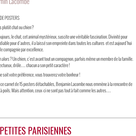
min Lacombe
DE POSTERS
 plutôt chat ou chien ?
ujours, le chat, cet animal mystérieux, suscite une véritable fascination. Divinité pour
 diable pour d’autres, il a laissé son empreinte dans toutes les cultures et est aujourd’hui
 de compagnie par excellence.
en alors ? Un chien, c’est avant tout un compagnon, parfois même un membre de la famille.
ectueux, drôle… chacun a son petit caractère !
e soit votre préférence, vous trouverez votre bonheur !
s ce carnet de 15 posters détachables, Benjamin Lacombe nous emmène à la rencontre de
à poils. Mais attention, ceux-ci ne sont pas tout à fait comme les autres…
 PETITES PARISIENNES