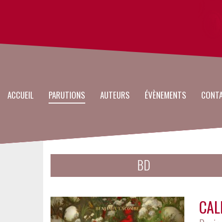
Main
Aller
au
navigation
contenu
principal
ACCUEIL
PARUTIONS
AUTEURS
ÉVÈNEMENTS
CONT
BD
CAL