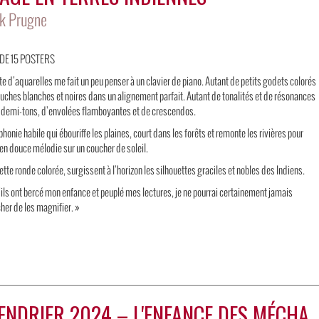
ck Prugne
DE 15 POSTERS
te d’aquarelles me fait un peu penser à un clavier de piano. Autant de petits godets colorés
uches blanches et noires dans un alignement parfait. Autant de tonalités et de résonances
e demi-tons, d’envolées flamboyantes et de crescendos.
onie habile qui ébouriffe les plaines, court dans les forêts et remonte les rivières pour
en douce mélodie sur un coucher de soleil.
ette ronde colorée, surgissent à l’horizon les silhouettes graciles et nobles des Indiens.
ils ont bercé mon enfance et peuplé mes lectures, je ne pourrai certainement jamais
er de les magnifier. »
CALENDRIER 2024 – L'ENFANCE DES MÉCHANTS DES VILAINES ET