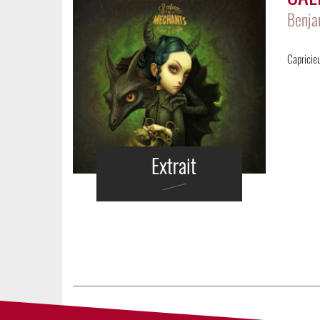
Benja
Capricieu