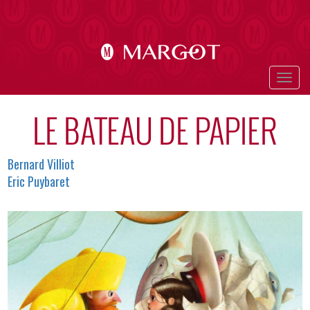
Aller
au
contenu
principal
Togg
navig
LE BATEAU DE PAPIER
Auteurs
Bernard Villiot
Eric Puybaret
Image
en-
tête