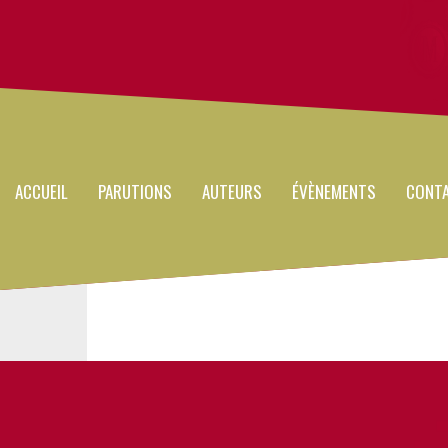
Main
Aller
au
navigation
contenu
principal
ACCUEIL
PARUTIONS
AUTEURS
ÉVÈNEMENTS
CONT
Photo
Visuel