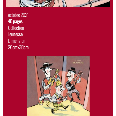
Date
octobre 2021
de
Album
40 pages
sortie
Collection
Jeunesse
Dimension
26cmx38cm